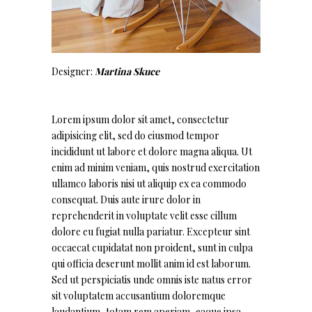
Designer:
Martina Skuce
Lorem ipsum dolor sit amet, consectetur
adipisicing elit, sed do eiusmod tempor
incididunt ut labore et dolore magna aliqua. Ut
enim ad minim veniam, quis nostrud exercitation
ullamco laboris nisi ut aliquip ex ea commodo
consequat. Duis aute irure dolor in
reprehenderit in voluptate velit esse cillum
dolore eu fugiat nulla pariatur. Excepteur sint
occaecat cupidatat non proident, sunt in culpa
qui officia deserunt mollit anim id est laborum.
Sed ut perspiciatis unde omnis iste natus error
sit voluptatem accusantium doloremque
laudantium, totam rem aperiam, eaque ipsa